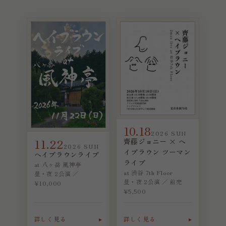
10.18
2026 SUN
11.22
齊藤ジョニー × ヘ
2026 SUN
イブラウン ツーマン
ヘイブラウンライブ
ライブ
at 八ヶ岳 風神亭
at 渋谷 7th Floor
昼・夜 2公演 ／
昼・夜 2公演 ／ 前売
¥10,000
¥5,500
詳しく見る
詳しく見る